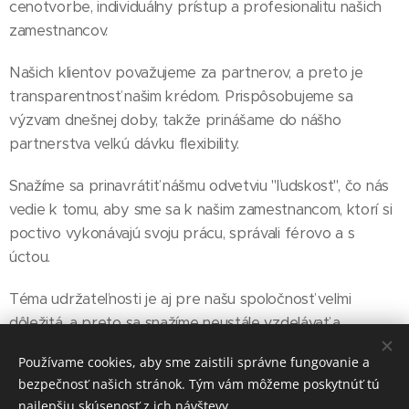
cenotvorbe, individuálny prístup a profesionalitu našich
zamestnancov.
Našich klientov považujeme za partnerov, a preto je
transparentnosť našim krédom. Prispôsobujeme sa
výzvam dnešnej doby, takže prinášame do nášho
partnerstva veľkú dávku flexibility.
Snažíme sa prinavrátiť nášmu odvetviu "ľudskosť", čo nás
vedie k tomu, aby sme sa k našim zamestnancom, ktorí si
poctivo vykonávajú svoju prácu, správali férovo a s
úctou.
Téma udržateľnosti je aj pre našu spoločnosť veľmi
dôležitá, a preto sa snažíme neustále vzdelávať a
zlepšovať sa v problematike ESG (environmental, social
Používame cookies, aby sme zaistili správne fungovanie a
and governance). Chceme byť inovatívni, prinášame nové
bezpečnosť našich stránok. Tým vám môžeme poskytnúť tú
spôsoby čistenia s minimálnym dopadom na ekológiu.
najlepšiu skúsenosť z ich návštevy.